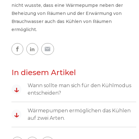
nicht wusste, dass eine Wärmepumpe neben der
Komfort Ihres Heims
Beheizung von Räumen und der Erwärmung von
Brauchwasser auch das Kühlen von Räumen
ermöglicht.
Warmwasserkreis
Warmes Zuhause
Mappe der Wärmepumpen
In diesem Artikel
Die Erfahrungen unserer Kunden
Wann sollte man sich für den Kühlmodus
↓
entscheiden?
Wärmepumpen ermöglichen das Kühlen
↓
auf zwei Arten.