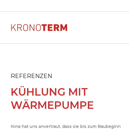
Wärmepumpen zur
AR
Sehen Sie sich das Aussehe
Beheizung
Anordnung und die Größe
REFERENZEN
Wärmepumpe in Ihrem H
KÜHLUNG MIT
ADAPT 2
Downloads
WÄRMEPUMPE
Downloads von Dokumen
ETERA
unseren Produkten
MAX
ADAPT
Nina hat uns anvertraut, dass sie bis zum Baubeginn
WPG