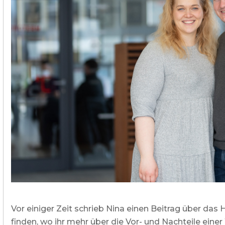
Kommerzielle und
öffentliche Gebäude
Brauchwassererwärmung
Heizung und Kühlung von
Geschäftsräumen
Abwassernutzung
Maßgeschneidert
Mappe der Wärmepumpen
Die Erfahrungen unserer Kunden
Vor einiger Zeit schrieb Nina einen Beitrag über da
finden, wo ihr mehr über die Vor- und Nachteile e