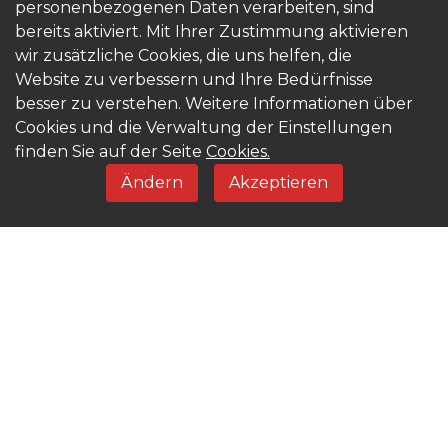
personenbezogenen Daten verarbeiten, sind
bereits aktiviert. Mit Ihrer Zustimmung aktivieren
wir zusätzliche Cookies, die uns helfen, die
Website zu verbessern und Ihre Bedürfnisse
besser zu verstehen. Weitere Informationen über
Cookies und die Verwaltung der Einstellungen
Testen Sie die kostenlose
finden Sie auf der Seite
Cookies.
Demo-Version für die
Ändern
Akzeptieren
Brauchwasserwärmepumpe
WATER.CLOUD
Benutzername: demo
Passwort: demo