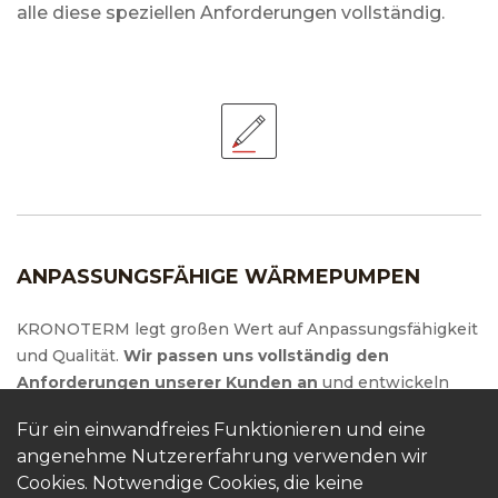
alle diese speziellen Anforderungen vollständig.
ANPASSUNGSFÄHIGE WÄRMEPUMPEN
KRONOTERM legt großen Wert auf Anpassungsfähigkeit
und Qualität.
Wir passen uns vollständig den
Anforderungen unserer Kunden an
und entwickeln
gemeinsam mit ihnen maßgeschneiderte
Für ein einwandfreies Funktionieren und eine
Wärmepumpen. Unsere Produkte werden mit
neuesten
angenehme Nutzererfahrung verwenden wir
Technologien und innovativen Ansätzen
hergestellt,
Cookies. Notwendige Cookies, die keine
um höchste Effizienz und Zuverlässigkeit zu