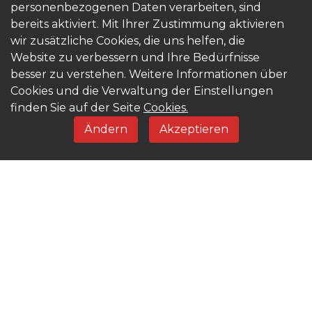
personenbezogenen Daten verarbeiten, sind
gewährleisten.
bereits aktiviert. Mit Ihrer Zustimmung aktivieren
Unser Ziel bei KRONOTERM ist es, Ihnen eine
wir zusätzliche Cookies, die uns helfen, die
komfortable und kosteneffiziente Heizlösung zu bieten.
Website zu verbessern und Ihre Bedürfnisse
Dank unserer Erfahrung und unseres Know-hows
besser zu verstehen. Weitere Informationen über
garantieren wir Ihnen
erstklassigen Service und
Cookies und die Verwaltung der Einstellungen
qualitativ hochwertige Produkte
.
finden Sie auf der Seite
Cookies.
Ändern
Akzeptieren
Kontaktieren Sie uns, um gemeinsam Ihre
energieeffiziente und komfortable Zukunft zu gestalten.