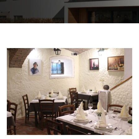
Kommerzielle und
öffentliche Gebäude
Brauchwassererwärmung
Heizung und Kühlung von
Geschäftsräumen
Abwassernutzung
Maßgeschneidert
Mappe der Wärmepumpen
Die Erfahrungen unserer Kunden