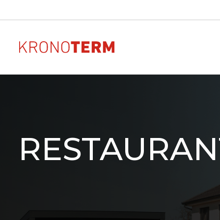
Wärmepumpen zur
AR
Sehen Sie sich das Aussehe
Beheizung
Anordnung und die Größe
RESTAURAN
Wärmepumpe in Ihrem H
ADAPT 2
Downloads
Downloads von Dokumen
ETERA
unseren Produkten
MAX
ADAPT
WPG