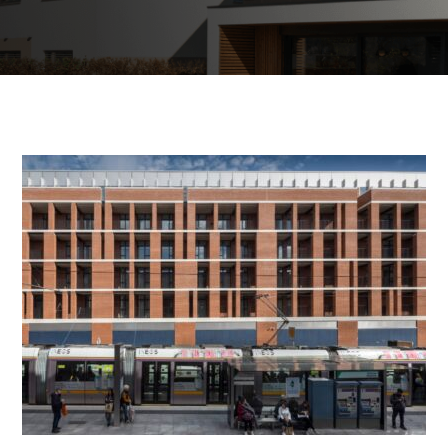
Kommerzielle und
öffentliche Gebäude
Brauchwassererwärmung
Heizung und Kühlung von
Geschäftsräumen
Abwassernutzung
Maßgeschneidert
Mappe der Wärmepumpen
Die Erfahrungen unserer Kunden