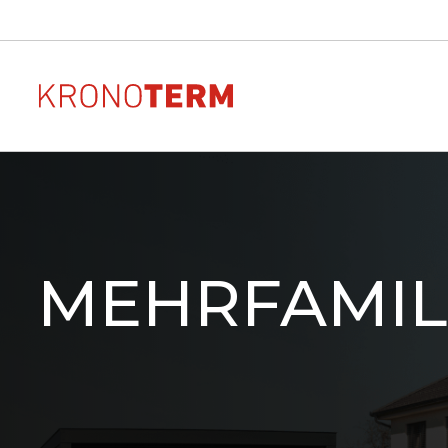
Wärmepumpen zur
AR
Sehen Sie sich das Aussehe
Beheizung
Anordnung und die Größe
MEHRFAMIL
Wärmepumpe in Ihrem H
ADAPT 2
Downloads
Downloads von Dokumen
ETERA
unseren Produkten
MAX
ADAPT
WPG