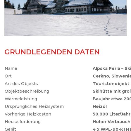
GRUNDLEGENDEN DATEN
Name
Alpska Perla – S
Ort
Cerkno, Sloweni
Art des Objekts
Touristenobjekt
Objektbeschreibung
Skihütte mit gr
Wärmeleistung
Baujahr etwa 200
Ursprüngliches Heizsystem
Heizöl
Vorherige Heizkosten
50.000 Liter/Jahr
Herausforderung
Hoher Verbrauch
Gerät
4 x WPL-90-K1 H