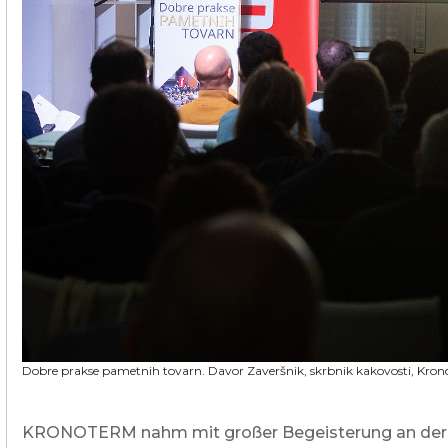
Kommerzielle und
öffentliche Gebäude
Brauchwassererwärmung
Heizung und Kühlung von
Geschäftsräumen
Abwassernutzung
Maßgeschneidert
Mappe der Wärmepumpen
Die Erfahrungen unserer Kunden
Dobre prakse pametnih tovarn. Davor Zaveršnik, skrbnik kakovosti, Krono
KRONOTERM nahm mit großer Begeisterung an der