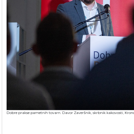
Dobre prakse pametnih tovarn. Davor Zaveršnik, skrbnik kakovosti, Krono