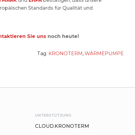
YMARK
und
EHPA
bestätigen, dass unsere
ropäischen Standards für Qualität und
ntaktieren Sie uns
noch heute!
Tag:
KRONOTERM
,
WÄRMEPUMPE
UNTERSTÜTZUNG
CLOUD.KRONOTERM