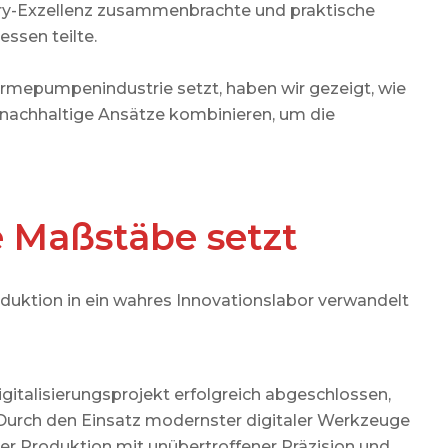
EINFAMILIENHAUS
tory-Exzellenz zusammenbrachte und praktische
ssen teilte.
Mehr
Wärmepumpenindustrie setzt, haben wir gezeigt, wie
 nachhaltige Ansätze kombinieren, um die
e Maßstäbe setzt
roduktion in ein wahres Innovationslabor verwandelt
talisierungsprojekt erfolgreich abgeschlossen,
 Durch den Einsatz modernster digitaler Werkzeuge
er Produktion mit unübertroffener Präzision und