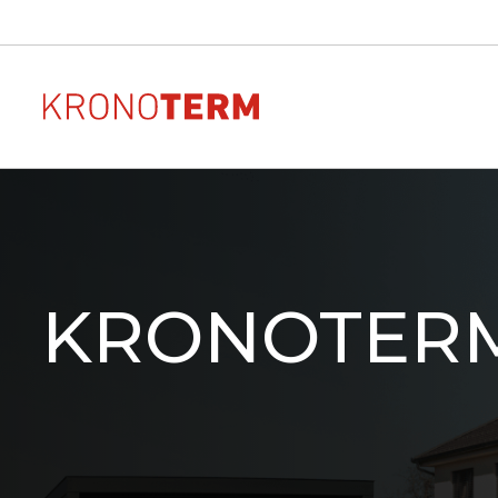
Wärmepumpen zur
AR
Sehen Sie sich das Aussehe
Beheizung
Anordnung und die Größe
KRONOTER
Wärmepumpe in Ihrem H
ADAPT 2
Downloads
Downloads von Dokumen
ETERA
unseren Produkten
MAX
ADAPT
WPG