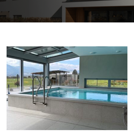
Kommerzielle und
öffentliche Gebäude
Brauchwassererwärmung
Heizung und Kühlung von
Geschäftsräumen
Abwassernutzung
Maßgeschneidert
Mappe der Wärmepumpen
Die Erfahrungen unserer Kunden