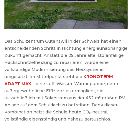
Das
Schulzentrum
Gutenswil
in der
Schweiz
hat
einen
entscheidenden
Schritt
in
Richtung
energieunabhängige
Zukunft
gemacht
.
Anstatt
die 25
Jahre
alte,
störanfällige
Hackschnitzelheizung
zu
reparieren
,
wurde
eine
vollständige
Modernisierung
des
Heizsystems
umgesetzt
.
Im
Mittelpunkt
steht
die
KRONOTERM
ADAPT MAX
–
eine
Luft-Wasser-Wärmepumpe
,
deren
außergewöhnliche
Effizienz
es
ermöglicht
,
sie
ausschließlich
mit
Solarstrom
aus
der 432 m²
großen
PV-
Anlage
auf
dem
Schuldach
zu
betreiben
. Dank
dieser
Kombination
heizt
die
Schule
heute
CO₂-
neutral
,
vollständig
eigenständig
und
nahezu
geräuschlos
.