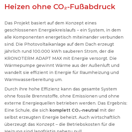
Heizen ohne CO₂-Fußabdruck
Das
Projekt
basiert
auf
dem
Konzept
eines
geschlossenen
Energiekreislaufs
–
ein
System
, in dem
alle
Komponenten
energetisch
miteinander
verbunden
sind
. Die
Photovoltaikanlage
auf
dem
Dach
erzeugt
jährlich
rund 100.000 kWh
sauberen
Strom
, der die
KRONOTERM ADAPT MAX mit
Energie
versorgt
. Die
Wärmepumpe
gewinnt
Wärme
aus
der
Außenluft
und
wandelt
sie
effizient
in
Energie
für
Raumheizung
und
Warmwasserbereitung
um.
Durch
ihre
hohe
Effizienz
kann
das
gesamte
System
ohne
fossile
Brennstoffe
,
ohne
Emissionen
und
ohne
externe
Energiequellen
betrieben
werden
.
Das
Ergebnis
:
Eine
Schule
, die
sich
komplett
CO₂-
neutral
mit der
selbst
erzeugten
Energie
beheizt
.
Auch
wirtschaftlich
überzeugt
das
Konzept
– die
Betriebskosten
für
die
Heizung
sind
langfristig
nahezu
null
.