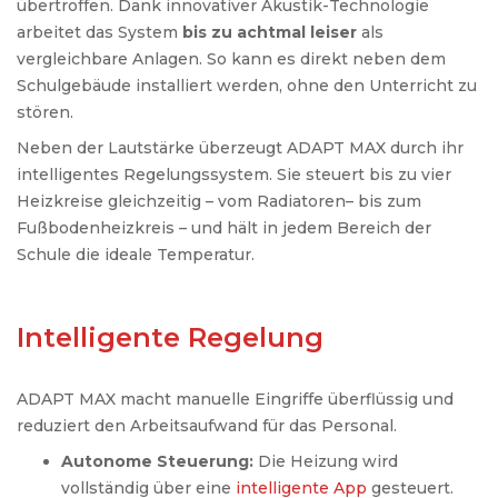
übertroffen
. Dank
innovativer
Akustik-
Technologie
arbeitet
das
System
bis
zu
achtmal
leiser
als
vergleichbare
Anlagen
. So
kann
es direkt neben dem
Schulgebäude
installiert
werden
,
ohne
den
Unterricht
zu
stören
.
Neben der
Lautstärke
überzeugt
ADAPT MAX
durch
ihr
intelligentes
Regelungssystem
.
Sie
steuert
bis
zu
vier
Heizkreise
gleichzeitig
–
vom
Radiatoren
– bis zum
Fußbodenheizkreis
–
und
hält
in jedem
Bereich
der
Schule
die ideale Temperatur.
Intelligente Regelung
ADAPT MAX macht manuelle Eingriffe überflüssig und
reduziert den Arbeitsaufwand für das Personal.
Autonome Steuerung:
Die Heizung wird
vollständig über eine
intelligente App
gesteuert.