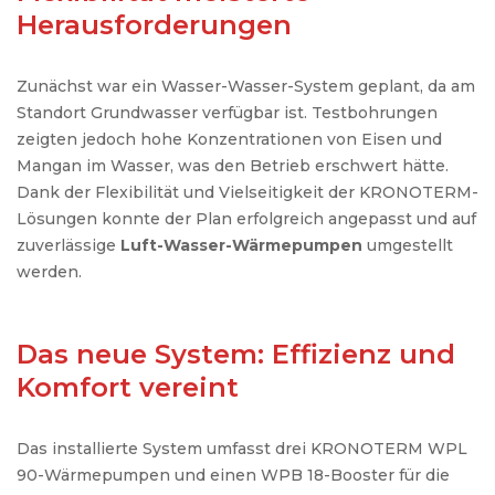
Herausforderungen
Zunächst
war
ein
Wasser-Wasser-System
geplant
, da
am
Standort
Grundwasser
verfügbar
ist
.
Testbohrungen
zeigten
jedoch
hohe
Konzentrationen
von
Eisen
und
Mangan
im
Wasser
,
was
den
Betrieb
erschwert
hätte
.
Dank der
Flexibilität
und
Vielseitigkeit
der KRONOTERM-
Lösungen
konnte
der Plan
erfolgreich
angepasst
und
auf
zuverlässige
Luft-Wasser-Wärmepumpen
umgestellt
werden
.
Das neue System: Effizienz und
Komfort vereint
Das installierte System umfasst drei KRONOTERM WPL
90-Wärmepumpen und einen WPB 18-Booster für die