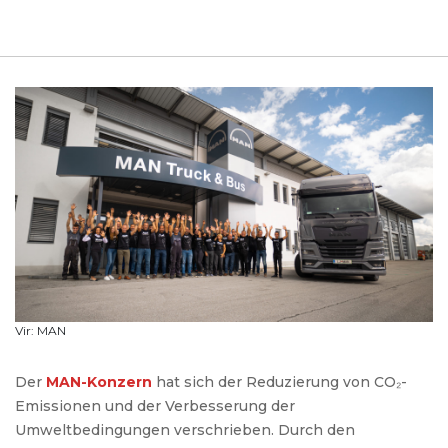
Vir: MAN
Der
MAN-
Konzern
hat
sich
der
Reduzierung
von CO₂-
Emissionen
und
der
Verbesserung
der
Umweltbedingungen
verschrieben
.
Durch
den