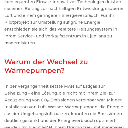
konsequenten
Einsatz
innovativer
Technologien
leisten
sie
einen
Beitrag
zur
nachhaltigen
Entwicklung
,
sauberer
Luft
und
einem
geringeren
Energieverbrauch
.
Für
ihr
Pilotprojekt
zur
Umstellung
auf
grüne
Energie
entschieden
sie
sich
,
das
veraltete
Heizungssystem
in
ihrem
Service
–
und
Verkaufszentrum
in Ljubljana
zu
modernisieren
.
Warum der Wechsel zu
Wärmepumpen?
In der
Vergangenheit
setzte
MAN
auf
Erdgas
zur
Beheizung
–
eine
Lösung
, die
nicht
mit
ihrem
Ziel
zur
Reduzierung
von CO₂-
Emissionen
vereinbar
war
. Mit der
Installation
von
Luft-Wasser-Wärmepumpen
, die
Energie
aus
der
Umgebungsluft
nutzen
,
konnten
die
Emissionen
deutlich
gesenkt
und
der
Energieverbrauch
optimiert
werden
. So
bleibt
MAN
ihrem
Prinzip
treu
, mit minimalen