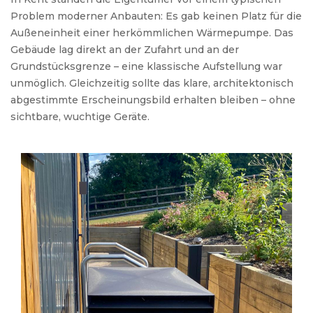
Problem
moderner
Anbauten
: Es
gab
keinen
Platz
für
die
Außeneinheit
einer
herkömmlichen
Wärmepumpe
.
Das
Gebäude
lag
direkt
an
der
Zufahrt
und
an
der
Grundstücksgrenze
–
eine
klassische
Aufstellung
war
unmöglich
.
Gleichzeitig
sollte
das
klare
,
architektonisch
abgestimmte
Erscheinungsbild
erhalten
bleiben
–
ohne
sichtbare
,
wuchtige
Geräte
.