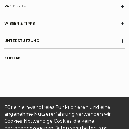
+
PRODUKTE
+
WISSEN & TIPPS
+
UNTERSTÜTZUNG
KONTAKT
Für ein einwandfreies Funktionieren und eine
ÜBER KRONOTERM
Cookies
Login
angenehme Nutzererfahrung verwenden wir
Cookies. Notwendige Cookies, die keine
personenbezogenen Daten verarbeiten, sind