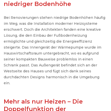
niedriger Bodenhöhe
Bei
Renovierungen
stehen
niedrige
Bodenhöhen
häufig
im
Weg
,
was
die
Installation
moderner
Heizsysteme
erschwert
.
Doch
die
Architekten
fanden
eine
kreative
Lösung
, die den
Einbau
der
Fußbodenheizung
ermöglichte
und
gleichzeitig
die
Energieeffizienz
steigerte
.
Das
Innengerät
der
Wärmepumpe
wurde
im
Hauswirtschaftsraum
untergebracht
,
wo
es
aufgrund
seiner
kompakten
Bauweise
problemlos
in
einen
Schrank
passt
.
Das
Außengerät
befindet
sich
an
der
Westseite
des
Hauses
und
fügt
sich
dank
seines
durchdachten
Designs
harmonisch
in die
Umgebung
ein
.
Mehr als nur Heizen – Die
Doppelfunktion der